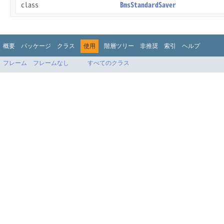
class
BmsStandardSaver
概要
パッケージ
クラス
使用
階層ツリー
非推奨
索引
ヘルプ
フレーム
フレームなし
すべてのクラス