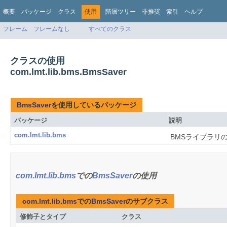
概要
パッケージ
クラス
使用
階層ツリー
非推奨
索引
ヘルプ
フレーム
フレームなし
すべてのクラス
クラスの使用
com.lmt.lib.bms.BmsSaver
BmsSaver
を使用しているパッケージ
パッケージ
説明
com.lmt.lib.bms
BMSライブラリ
com.lmt.lib.bms
での
BmsSaver
の使用
com.lmt.lib.bms
での
BmsSaver
のサブクラス
修飾子とタイプ
クラス